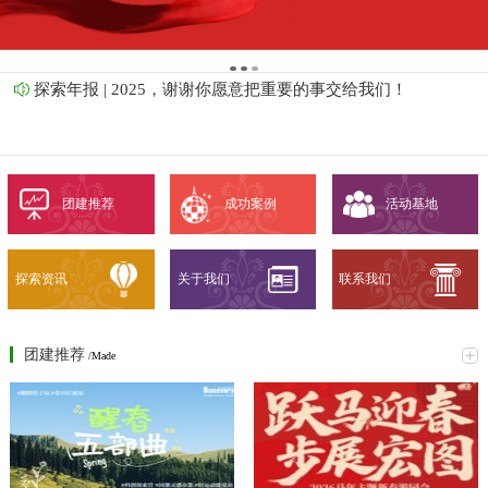
探索年报 | 2025，谢谢你愿意把重要的事交给我们！
2026年新年寄语 | 共赴新程，山海同辉
当新年的曙光跃出地平线，我们谨代表公司，向每一位在过去一年中，奋力拼
团建推荐
成功案例
活动基地
搏、全心投入的“探索者”，以及在你身后默默支持的家人，致以最诚挚的感谢与
最美好的祝福！
小小消防员体验日｜一场超“燃”的亲子消防之旅圆满落幕！
探索资讯
关于我们
联系我们
11月15日午后，阳光为成都市消防救援支队特勤大队二站披上了一层金色的光
辉。15时整，怀着期待与好奇的亲子家庭如约而至，一场以“火焰蓝，少年行”为
主题的消防安全体验活动，在秋日暖阳中正式拉开帷幕。15:00的签到台前，洋
2026·“醒”春五部曲
溢着孩子们的欢声笑语。教官们身着标志性的“火焰蓝”制服，以亲切的指引迎接
团建推荐
/Made
春雷隐隐，万物将生灵感亟待破土2026春季这一次，探索之旅以“醒”为序为你定
每一位“小小少年”。秩序初体验 聆听“火焰蓝”的序章活动伊始，教官将所有人召
制春日独特记忆-醒春五部曲，即将奏响：从户外撒野的自由，到国潮市集的烟
集，用简洁而有力的语言，为本次“少年行”勾勒出清晰的蓝图。孩子们聚精会
火；从科创未来的脑洞，到轻愈疗养的松弛……五个乐章，五种春日可能-敬请
神，在教官的讲解中，初步构建起对消防世界的认知框架，眼神里写满了对接下
期待这封即将寄出的春日灵感coming soon
来旅程的期待。深入后方 聆探访英雄的“装备库”跟随着教官的脚步，队伍首先走
进了消防工作间。这里没有冲天的火光，只有整齐陈列的维修工具和待检设备，
它们是“火焰蓝”英雄们最可靠的幕后战友。教官的讲解，让孩子们明白了每一次