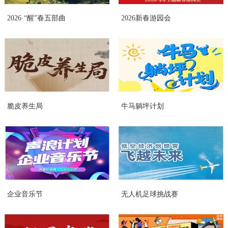
成功的救援，都离不开这些无声伙伴的支持与保障。绳结智慧 感悟“生命线”的千
钧之力“消防安全救援绳结文化展示”环节，绳索在教官手中仿佛被赋予了生命。
2026·“醒”春五部曲
2026新春游园会
他们娴熟地展示着各种功能迥异的绳结，每一个牢固的绳结，都凝聚着智慧与经
验，是危急时刻的“生命线”。战车解密走近红色守护巨人消防车库内，一排
排“红色巨人”静静伫立。教官们如数家珍地讲解着每辆消防车的独特使命——云
梯车可伸至高空，抢险救援车配备各种破拆工具，水罐车承载着灭火的希望。影
像纪实 致敬最美逆行者在观影环节，消防题材的视频将最真实的画面呈现在大
家面前。那一刻，少年们静默无声，眼神中却充满了对英雄最真挚的敬意。体
验“火焰蓝”的责任重量“我也要当消防员！”最令人激动的换装环节到来。在教官
和家长的帮助下，孩子们纷纷换上迷你版消防服。当象征着责任与荣耀的“火焰
脆皮养生局
牛马躺坪计划
蓝”穿在身上，一张张小脸上流露出无比的自豪与庄严，仿佛真正接过了守护安
全的接力棒。实战演练 争当安全“小卫士”水枪体验：在教官的指导下，孩子们紧
握水枪，对准目标。当有力的水柱喷射而出，在空中划出彩虹，他们亲身体验了
与“火魔”搏斗的紧张与成就感。灭火器教学：教官们系统地讲解了灭火器的使用
要领，并现场演示了“提、拔、握、压”的标准步骤。家长与孩子们认真聆听，积
极互动，共同掌握了扑灭初起火灾的关键技能。荣耀时刻见证“逆行者”的无畏身
影活动的压轴环节，是最庄严的证书授予仪式。经过半天的深入学习与实践，每
位小学员都顺利完成了所有课程学习。教官们郑重地为孩子们颁发了“火焰...
企业音乐节
无人机足球挑战赛