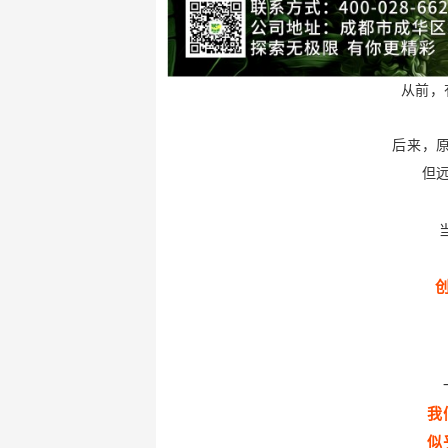
从前，
后来，
但
我
似