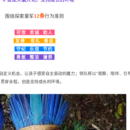
12条
围绕探索童军
行为准则
可信
忠诚
助人
友善
有礼
善良
守纪
乐观
节约
勇敢
整洁
谦恭
义机会，让孩子感受自主驱动的魔力；领队将以“观察、陪伴、引导
贯穿全程，创造支持成长的环境。