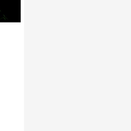
我们是计划做年会 然后早上开会 下午团
建 晚上晚宴和晚会
周
王
蒲
活动地方：成都，公司团建不要太累不
要太远
张
谢